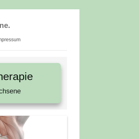
ne.
mpressum
herapie
achsene