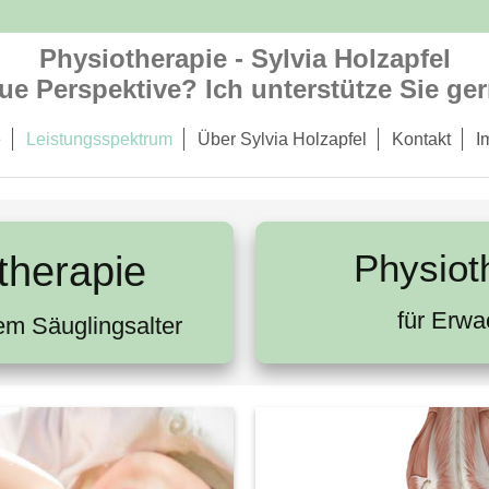
Physiotherapie - Sylvia Holzapfel
ue Perspektive? Ich unterstütze Sie ger
e
Leistungsspektrum
Über Sylvia Holzapfel
Kontakt
I
Physiot
therapie
für Erw
em Säuglingsalter